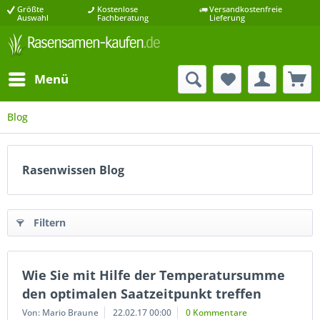
Größte
Kostenlose
Versandkostenfreie
Auswahl
Fachberatung
Lieferung
Menü
Blog
Rasenwissen Blog
Filtern
Wie Sie mit Hilfe der Temperatursumme
den optimalen Saatzeitpunkt treffen
Von: Mario Braune
22.02.17 00:00
0 Kommentare