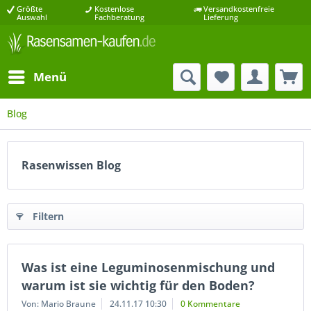
Größte
Kostenlose
Versandkostenfreie
Auswahl
Fachberatung
Lieferung
Menü
Blog
Rasenwissen Blog
Filtern
Was ist eine Leguminosenmischung und
warum ist sie wichtig für den Boden?
Von: Mario Braune
24.11.17 10:30
0 Kommentare