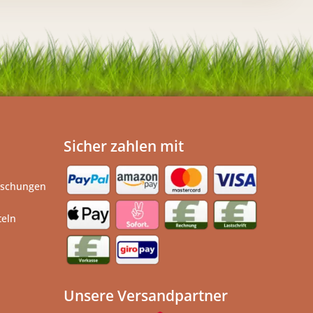
Sicher zahlen mit
ischungen
teln
Unsere Versandpartner