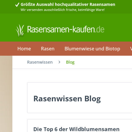
Größte Auswahl
hochqualitativer Rasensamen
Wir versenden ausschließlich frische, keimfähige Ware!
Home
Rasen
Blumenwiese und Biotop
Rasenwissen
Blog
Rasenwissen Blog
Die Top 6 der Wildblumensamen