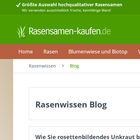
Größte Auswahl
hochqualitativer Rasensamen
Wir versenden ausschließlich frische, keimfähige Ware!
Home
Rasen
Blumenwiese und Biotop
Rasenwissen
Blog
Rasenwissen Blog
Wie Sie rosettenbildendes Unkraut