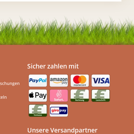
Sicher zahlen mit
ischungen
teln
Unsere Versandpartner