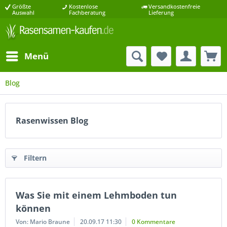
Größte
Kostenlose
Versandkostenfreie
Auswahl
Fachberatung
Lieferung
Menü
Blog
Rasenwissen Blog
Filtern
Was Sie mit einem Lehmboden tun
können
Von: Mario Braune
20.09.17 11:30
0 Kommentare