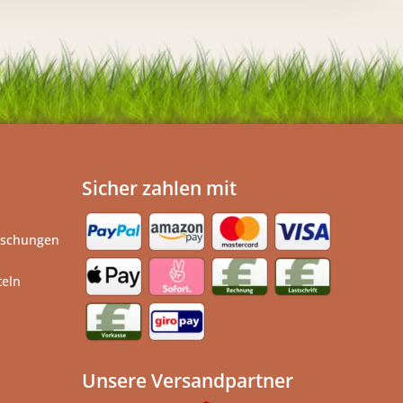
Sicher zahlen mit
ischungen
teln
Unsere Versandpartner