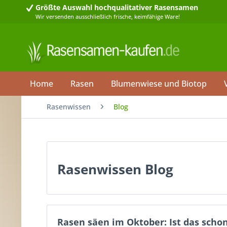
Größte Auswahl
hochqualitativer Rasensamen
Wir versenden ausschließlich frische, keimfähige Ware!
Home
Rasen
Blumenwiese und Biotop
Rasenwissen
Blog
Rasenwissen Blog
Rasen säen im Oktober: Ist das scho