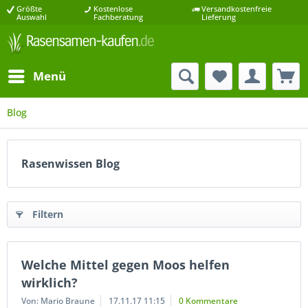
Größte
Kostenlose
Versandkostenfreie
Auswahl
Fachberatung
Lieferung
Menü
Blog
Rasenwissen Blog
Filtern
Welche Mittel gegen Moos helfen
wirklich?
Von: Mario Braune
17.11.17 11:15
0 Kommentare