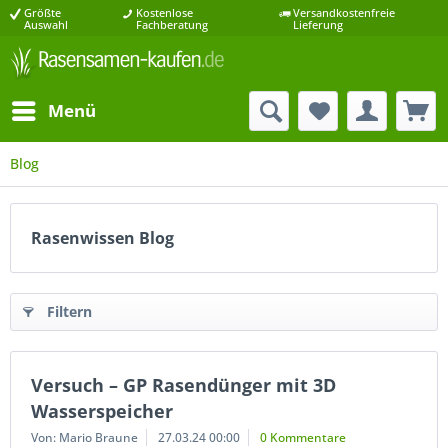
Größte
Kostenlose
Versandkostenfreie
Auswahl
Fachberatung
Lieferung
Menü
Blog
Rasenwissen Blog
Filtern
Versuch – GP Rasendünger mit 3D
Wasserspeicher
Von: Mario Braune
27.03.24 00:00
0 Kommentare