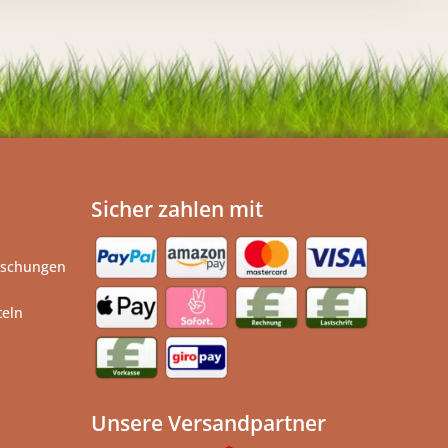
Sicher zahlen mit
ischungen
teln
Unsere Versandpartner