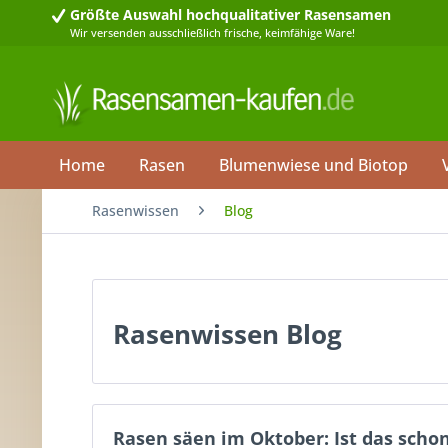
Größte Auswahl
hochqualitativer Rasensamen
Wir versenden ausschließlich frische, keimfähige Ware!
Home
Rasen
Blumenwiese und Biotop
Rasenwissen
Blog
Rasenwissen Blog
Rasen säen im Oktober: Ist das scho