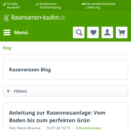
Größte
Kostenlose
Versandkostenfreie
Auswahl
Fachberatung
Lieferung
Menü
Blog
Rasenwissen Blog
Filtern
Anleitung zur Rasenneuanlage: Vom
Boden bis zum perfekten Grün
Von: Mario Braune
10.07.24 10:15
0 Kommentare