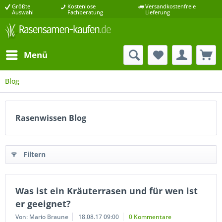
Größte
Kostenlose
Versandkostenfreie
Auswahl
Fachberatung
Lieferung
Menü
Blog
Rasenwissen Blog
Filtern
Was ist ein Kräuterrasen und für wen ist
er geeignet?
Von: Mario Braune
18.08.17 09:00
0 Kommentare