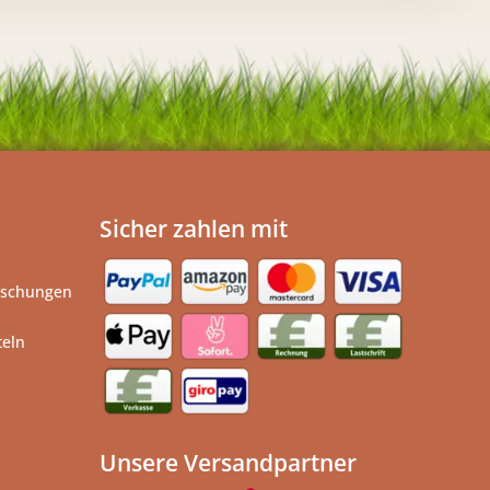
Sicher zahlen mit
ischungen
teln
Unsere Versandpartner