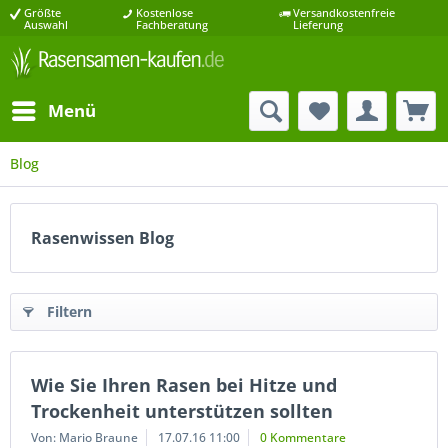
Größte
Kostenlose
Versandkostenfreie
Auswahl
Fachberatung
Lieferung
Menü
Blog
Rasenwissen Blog
Filtern
Wie Sie Ihren Rasen bei Hitze und
Trockenheit unterstützen sollten
Von: Mario Braune
17.07.16 11:00
0 Kommentare