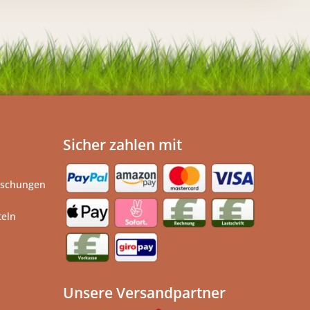
Sicher zahlen mit
ischungen
teln
Unsere Versandpartner