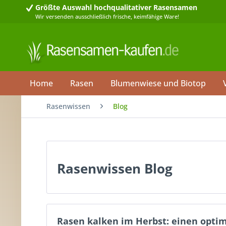
Größte Auswahl
hochqualitativer Rasensamen
Wir versenden ausschließlich frische, keimfähige Ware!
Home
Rasen
Blumenwiese und Biotop
Rasenwissen
Blog
Rasenwissen Blog
Rasen kalken im Herbst: einen opti