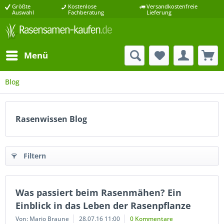
Größte
Kostenlose
Versandkostenfreie
Auswahl
Fachberatung
Lieferung
Menü
Blog
Rasenwissen Blog
Filtern
Was passiert beim Rasenmähen? Ein
Einblick in das Leben der Rasenpflanze
Von: Mario Braune
28.07.16 11:00
0 Kommentare