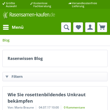
Größte
Kostenlose
Versandkostenfreie
Auswahl
Fachberatung
Lieferung
Menü
Blog
Rasenwissen Blog
Filtern
Wie Sie rosettenbildendes Unkraut
bekämpfen
Von: Mario Braune
04.07.17 10:00
0 Kommentare