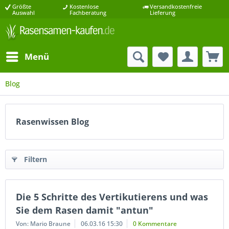
Größte
Kostenlose
Versandkostenfreie
Auswahl
Fachberatung
Lieferung
Menü
Blog
Rasenwissen Blog
Filtern
Die 5 Schritte des Vertikutierens und was
Sie dem Rasen damit "antun"
Von: Mario Braune
06.03.16 15:30
0 Kommentare