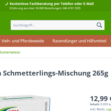
Kostenlose Fachberatung
per Telefon oder E-Mail
Erfahrung aus über 50.000 Bestellungen: 040 4191 3355
Vieh- und Pferdeweide
Rasendünger und Hilfsmittel
lumenwiese
Schmetterlings-Mischung 265g
12,99 
Inhalt:
0.265 k
inkl. MwSt.
zzg