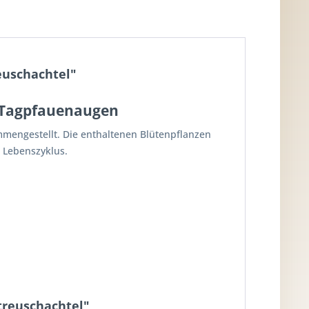
euschachtel"
d Tagpfauenaugen
mmengestellt. Die enthaltenen Blütenpflanzen
 Lebenszyklus.
treuschachtel"