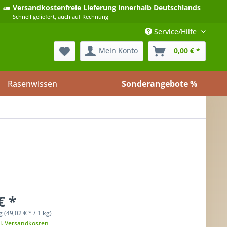
Versandkostenfreie Lieferung
innerhalb Deutschlands
Schnell geliefert, auch auf Rechnung
Service/Hilfe
Mein Konto
0,00 € *
Rasenwissen
Sonderangebote %
€ *
g (
49,02 €
* / 1 kg)
l. Versandkosten