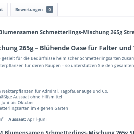
it
Bewertungen
0
Blumensamen Schmetterlings-Mischung 265g Str
chung 265g – Blühende Oase für Falter un
gezielt für die Bedürfnisse heimischer Schmetterlingsarten zusa
tterpflanzen für deren Raupen – so unterstützen Sie den gesamten
e Nektarpflanzen für Admiral, Tagpfauenauge und Co.
äßige Aussaat ohne Hilfsmittel
Juni bis Oktober
tterlingsarten im eigenen Garten
m² |
Aussaat:
April–Juni
CM Blumensamen Schmetterlings-Mischung 265g S