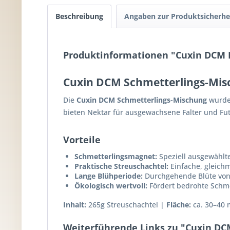
Beschreibung
Angaben zur Produktsicherhe
Produktinformationen "Cuxin DCM 
Cuxin DCM Schmetterlings-Mis
Die
Cuxin DCM Schmetterlings-Mischung
wurde 
bieten Nektar für ausgewachsene Falter und Fu
Vorteile
Schmetterlingsmagnet:
Speziell ausgewählt
Praktische Streuschachtel:
Einfache, gleichm
Lange Blühperiode:
Durchgehende Blüte von 
Ökologisch wertvoll:
Fördert bedrohte Schme
Inhalt:
265g Streuschachtel |
Fläche:
ca. 30–40 
Weiterführende Links zu "Cuxin D