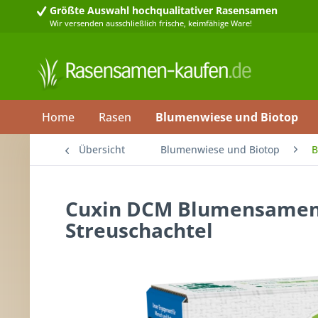
Größte Auswahl
hochqualitativer Rasensamen
Wir versenden ausschließlich frische, keimfähige Ware!
Home
Rasen
Blumenwiese und Biotop
Übersicht
Blumenwiese und Biotop
B
Cuxin DCM Blumensamen 
Streuschachtel