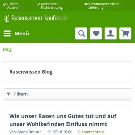
Größte
Kostenlose
Versandkostenfreie
Auswahl
Fachberatung
Lieferung
Menü
Blog
Rasenwissen Blog
Filtern
Wie unser Rasen uns Gutes tut und auf
unser Wohlbefinden Einfluss nimmt
Von: Mario Braune
01.07.16 10:00
0 Kommentare