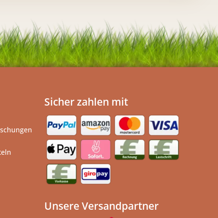
Sicher zahlen mit
ischungen
teln
Unsere Versandpartner