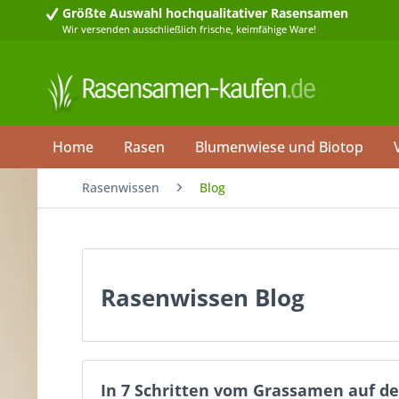
Größte Auswahl
hochqualitativer Rasensamen
Wir versenden ausschließlich frische, keimfähige Ware!
Home
Rasen
Blumenwiese und Biotop
Rasenwissen
Blog
Rasenwissen Blog
In 7 Schritten vom Grassamen auf d