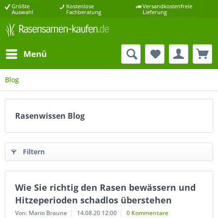
Größte
Kostenlose
Versandkostenfreie
Auswahl
Fachberatung
Lieferung
Menü
Blog
Rasenwissen Blog
Filtern
Wie Sie richtig den Rasen bewässern und
Hitzeperioden schadlos überstehen
Von: Mario Braune
14.08.20 12:00
0 Kommentare