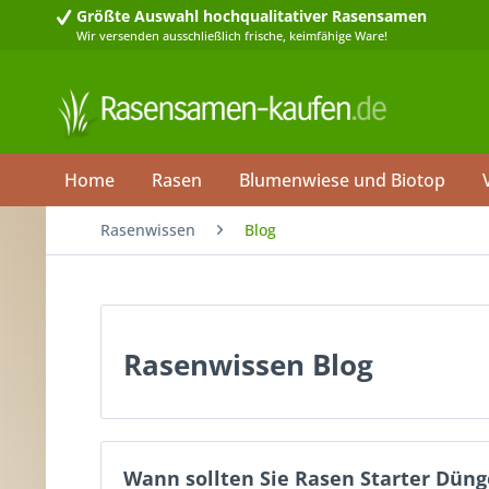
Größte Auswahl
hochqualitativer Rasensamen
Wir versenden ausschließlich frische, keimfähige Ware!
Home
Rasen
Blumenwiese und Biotop
Rasenwissen
Blog
Rasenwissen Blog
Wann sollten Sie Rasen Starter Dün