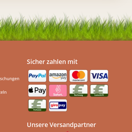
Sicher zahlen mit
ischungen
teln
Unsere Versandpartner