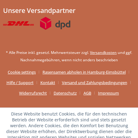
Unsere Versandpartner
* Alle Preise inkl. gesetzl. Mehrwertsteuer zzgl.
Versandkosten
und ggf.
Nachnahmegebühren, wenn nicht anders beschrieben
Cookie settings
Rasensamen abholen in Hamburg-Eimsbüttel
Hilfe / Support
Kontakt
Versand und Zahlungsbedingungen
Widerrufsrecht
Datenschutz
AGB
Impressum
Diese Website benutzt Cookies, die für den technischen
Betrieb der Website erforderlich sind und stets gesetzt
werden. Andere Cookies, die den Komfort bei Benutzung
dieser Website erhöhen, der Direktwerbung dienen oder die
Interaktion mit anderen Websites und sozialen Netzwerken