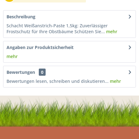
Beschreibung
Schacht Weißanstrich-Paste 1,5kg: Zuverlässiger
Frostschutz für Ihre Obstbäume Schützen Sie...
mehr
Angaben zur Produktsicherheit
mehr
Bewertungen
0
Bewertungen lesen, schreiben und diskutieren...
mehr