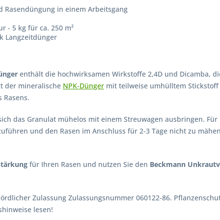
d Rasendüngung in einem Arbeitsgang
 - 5 kg für ca. 250 m²
nk Langzeitdünger
ünger
enthält die hochwirksamen Wirkstoffe 2,4D und Dicamba, die
gt der mineralische
NPK-Dünger
mit teilweise umhülltem Stickstoff
s Rasens.
ich das Granulat mühelos mit einem Streuwagen ausbringen. Für b
führen und den Rasen im Anschluss für 2-3 Tage nicht zu mähen
stärkung
für Ihren Rasen und nutzen Sie den
Beckmann Unkrautve
hördlicher Zulassung Zulassungsnummer 060122-86. Pflanzenschutz
hinweise lesen!