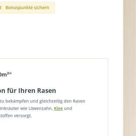
t
Bonuspunkte sichern
0m²"
n für Ihren Rasen
 zu bekämpfen und gleichzeitig den Rasen
e Unkräuter wie Löwenzahn,
Klee
und
offen versorgt.