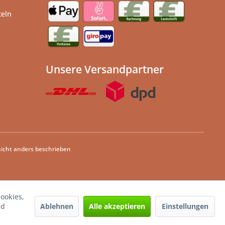
teln
Unsere Versandpartner
cht anders beschrieben
ookies,
Ablehnen
Alle akzeptieren
Einstellungen
nd