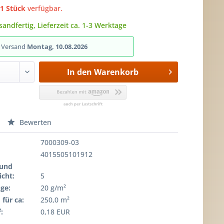
h
1 Stück
verfügbar.
sandfertig, Lieferzeit ca. 1-3 Werktage
r Versand
Montag, 10.08.2026
In den
Warenkorb
Bewerten
7000309-03
4015505101912
 und
cht:
5
ge:
20 g/m²
für ca:
250,0 m²
:
0,18 EUR