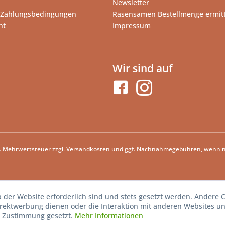
Newsletter
 Zahlungsbedingungen
Rasensamen Bestellmenge ermit
ht
Impressum
Wir sind auf
zl. Mehrwertsteuer zzgl.
Versandkosten
und ggf. Nachnahmegebühren, wenn ni
b der Website erforderlich sind und stets gesetzt werden. Andere C
irektwerbung dienen oder die Interaktion mit anderen Websites u
r Zustimmung gesetzt.
Mehr Informationen