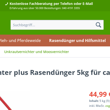
Kostenlose Fachberatung
per Telefon oder E-Mail
Erfahrung aus über 50.000 Bestellungen: 040 4191 3355
Vieh- und Pferdeweide
Rasendünger und Hilfsmittel
Unkrautvernichter und Moosvernichter
er plus Rasendünger 5kg für c
44,99 
Inhalt:
5 kg (
9,
inkl. MwSt.
zzg