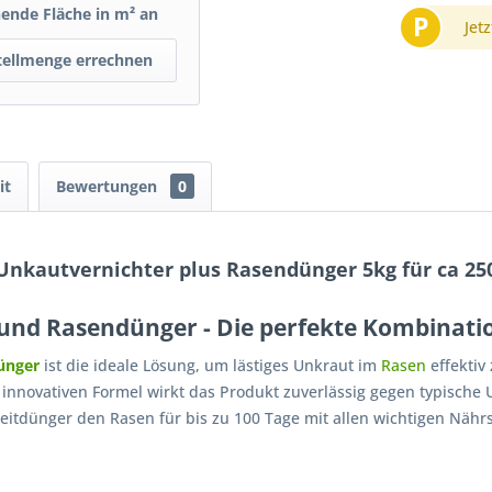
nende Fläche in m² an
P
Jetz
tellmenge errechnen
it
Bewertungen
0
nkautvernichter plus Rasendünger 5kg für ca 25
nd Rasendünger - Die perfekte Kombinatio
ünger
ist die ideale Lösung, um lästiges Unkraut im
Rasen
effektiv
 innovativen Formel wirkt das Produkt zuverlässig gegen typisch
tdünger den Rasen für bis zu 100 Tage mit allen wichtigen Nährst