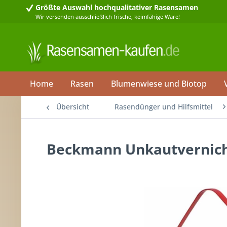
Größte Auswahl
hochqualitativer Rasensamen
Wir versenden ausschließlich frische, keimfähige Ware!
Home
Rasen
Blumenwiese und Biotop
Übersicht
Rasendünger und Hilfsmittel
Beckmann Unkautvernicht