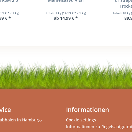
n RSM 2.3
Mantelsaat® Vital
für strap
Trock
,99 € * / 1 kg)
Inhalt
1 kg
(14,99 € * / 1 kg)
Inhalt
10 kg
99 € *
ab 14,99 € *
89,
vice
Informationen
abholen in Hamburg-
Cookie settings
Informationen zu Regelsaatgutm