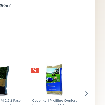
250m²"
TIPP!
SM 2.2.2 Rasen
Kiepenkerl Profiline Comfort
Kiepenkerl 