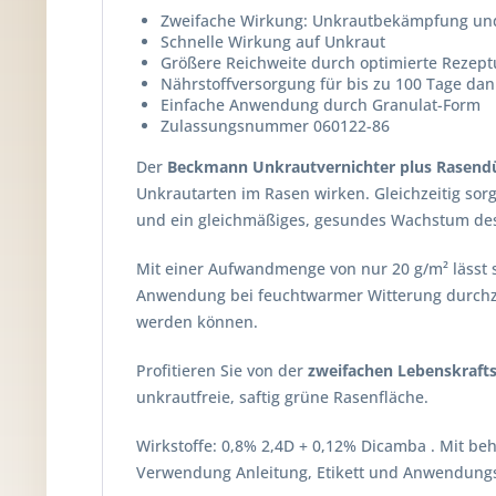
Zweifache Wirkung: Unkrautbekämpfung un
Schnelle Wirkung auf Unkraut
Größere Reichweite durch optimierte Rezeptur
Nährstoffversorgung für bis zu 100 Tage da
Einfache Anwendung durch Granulat-Form
Zulassungsnummer 060122-86
Der
Beckmann Unkrautvernichter plus Rasend
Unkrautarten im Rasen wirken. Gleichzeitig sor
und ein gleichmäßiges, gesundes Wachstum de
Mit einer Aufwandmenge von nur 20 g/m² lässt s
Anwendung bei feuchtwarmer Witterung durchzu
werden können.
Profitieren Sie von der
zweifachen Lebenskraft
unkrautfreie, saftig grüne Rasenfläche.
Wirkstoffe: 0,8% 2,4D + 0,12% Dicamba . Mit be
Verwendung Anleitung, Etikett und Anwendungs