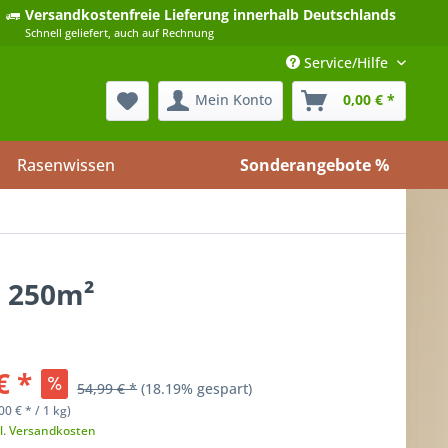
Versandkostenfreie Lieferung
innerhalb Deutschlands
Schnell geliefert, auch auf Rechnung
Service/Hilfe
Mein Konto
0,00 € *
Rasenwissen
Sonderangebote %
a 250m²
€ *
54,99 € *
(18.19% gespart)
00 €
* / 1 kg)
l. Versandkosten