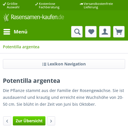
Größte
Kostenlose
Versandkostenfreie
Auswahl
Fachberatung
Lieferung
Menü
Potentilla argentea
Lexikon Navigation
Potentilla argentea
Die Pflanze stammt aus der Familie der Rosengewächse. Sie ist
ausdauernd und krautig und erreicht eine Wuchshöhe von 20-
50 cm. Sie blüht in der Zeit von Juni bis Oktober.
Zur Übersicht