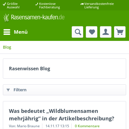
Größte
Kostenlose
Versandkostenfreie
Auswahl
Fachberatung
Lieferung
Menü
Blog
Rasenwissen Blog
Filtern
Was bedeutet „Wildblumensamen
mehrjährig“ in der Artikelbeschreibung?
Von: Mario Braune
14.11.17 13:15
0 Kommentare