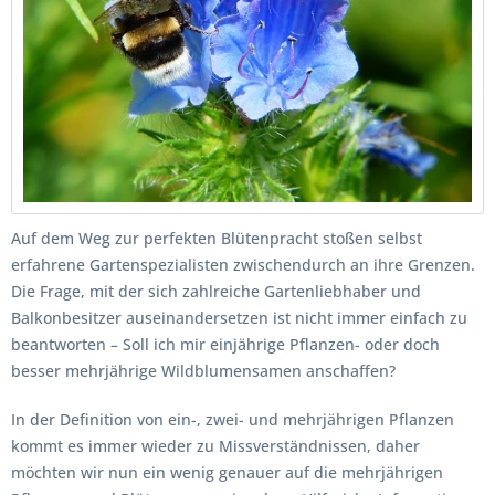
Auf dem Weg zur perfekten Blütenpracht stoßen selbst
erfahrene Gartenspezialisten zwischendurch an ihre Grenzen.
Die Frage, mit der sich zahlreiche Gartenliebhaber und
Balkonbesitzer auseinandersetzen ist nicht immer einfach zu
beantworten – Soll ich mir einjährige Pflanzen- oder doch
besser mehrjährige Wildblumensamen anschaffen?
In der Definition von ein-, zwei- und mehrjährigen Pflanzen
kommt es immer wieder zu Missverständnissen, daher
möchten wir nun ein wenig genauer auf die mehrjährigen