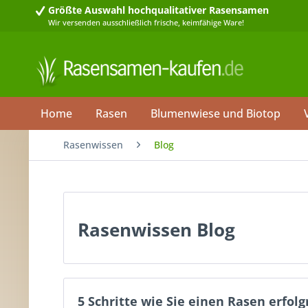
Größte Auswahl
hochqualitativer Rasensamen
Wir versenden ausschließlich frische, keimfähige Ware!
Home
Rasen
Blumenwiese und Biotop
Rasenwissen
Blog
Rasenwissen Blog
5 Schritte wie Sie einen Rasen erfol