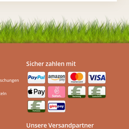
Sicher zahlen mit
ischungen
teln
Unsere Versandpartner