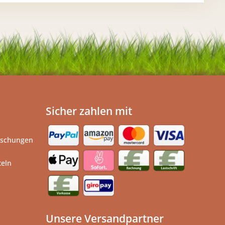
Sicher zahlen mit
ischungen
teln
Unsere Versandpartner