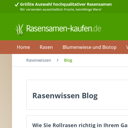
Größte Auswahl
hochqualitativer Rasensamen
Wir versenden ausschließlich frische, keimfähige Ware!
Home
Rasen
Blumenwiese und Biotop
Rasenwissen
Blog
Rasenwissen Blog
Wie Sie Rollrasen richtig in Ihrem G