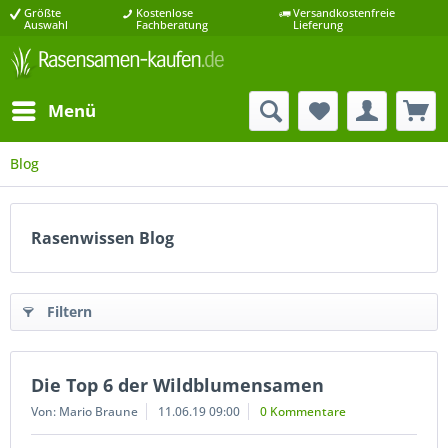
Größte
Kostenlose
Versandkostenfreie
Auswahl
Fachberatung
Lieferung
Menü
Blog
Rasenwissen Blog
Filtern
Die Top 6 der Wildblumensamen
Von: Mario Braune
11.06.19 09:00
0 Kommentare