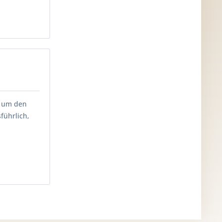
, um den
führlich,