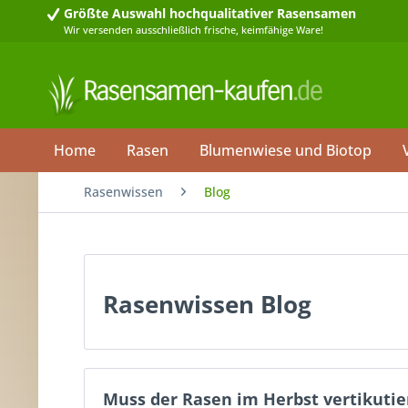
Größte Auswahl
hochqualitativer Rasensamen
Wir versenden ausschließlich frische, keimfähige Ware!
Home
Rasen
Blumenwiese und Biotop
Rasenwissen
Blog
Rasenwissen Blog
Muss der Rasen im Herbst vertikuti