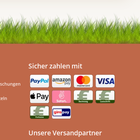
Sicher zahlen mit
ischungen
teln
Unsere Versandpartner