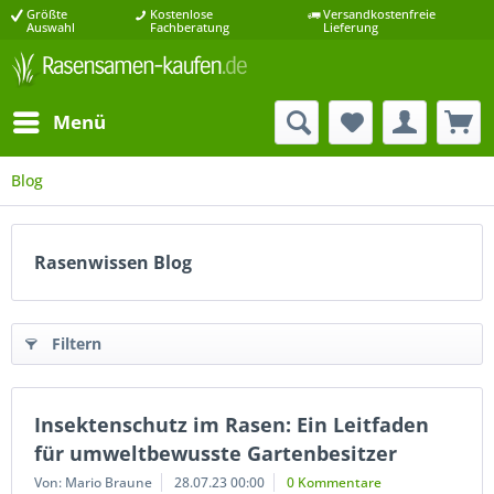
Größte
Kostenlose
Versandkostenfreie
Auswahl
Fachberatung
Lieferung
Menü
Blog
Rasenwissen Blog
Filtern
Insektenschutz im Rasen: Ein Leitfaden
für umweltbewusste Gartenbesitzer
Von: Mario Braune
28.07.23 00:00
0 Kommentare