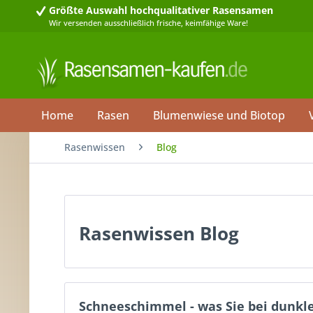
Größte Auswahl
hochqualitativer Rasensamen
Wir versenden ausschließlich frische, keimfähige Ware!
Home
Rasen
Blumenwiese und Biotop
Rasenwissen
Blog
Rasenwissen Blog
Schneeschimmel - was Sie bei dunkl