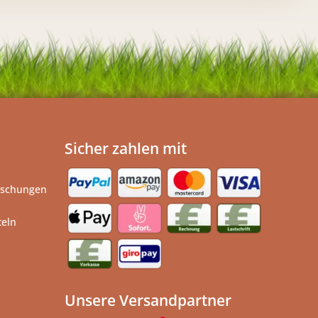
Sicher zahlen mit
ischungen
teln
Unsere Versandpartner