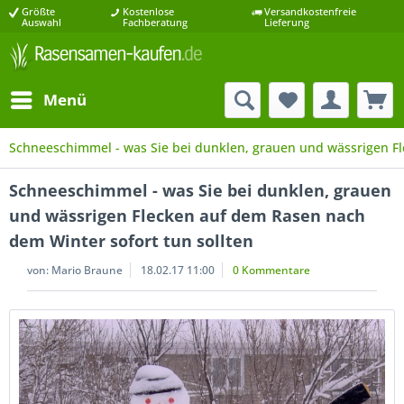
Größte
Kostenlose
Versandkostenfreie
Auswahl
Fachberatung
Lieferung
Menü
Schneeschimmel - was Sie bei dunklen, grauen und wässrigen Fl
Schneeschimmel - was Sie bei dunklen, grauen
und wässrigen Flecken auf dem Rasen nach
dem Winter sofort tun sollten
von:
Mario Braune
18.02.17 11:00
0 Kommentare