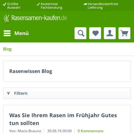
Größte
Kostenlose
Versandkostenfreie
Auswahl
Fachberatung
Lieferung
Menü
Blog
Rasenwissen Blog
Filtern
Was Sie Ihrem Rasen im Frühjahr Gutes
tun sollten
Von: Mario Braune
30.06.16 00:00
0 Kommentare