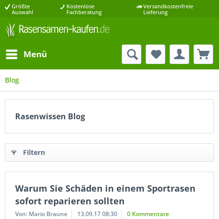
Größte
Kostenlose
Versandkostenfreie
Auswahl
Fachberatung
Lieferung
Menü
Blog
Rasenwissen Blog
Filtern
Warum Sie Schäden in einem Sportrasen
sofort reparieren sollten
Von: Mario Braune
13.09.17 08:30
0 Kommentare