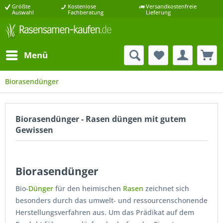
Größte
Kostenlose
Versandkostenfreie
Auswahl
Fachberatung
Lieferung
Menü
Biorasendünger
Biorasendünger - Rasen düngen mit gutem
Gewissen
Biorasendünger
Bio-
Dünger
für den heimischen
Rasen
zeichnet sich
besonders durch das umwelt- und ressourcenschonende
Herstellungsverfahren aus. Um das Prädikat auf dem