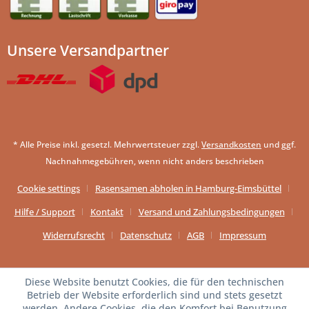
Unsere Versandpartner
* Alle Preise inkl. gesetzl. Mehrwertsteuer zzgl.
Versandkosten
und ggf.
Nachnahmegebühren, wenn nicht anders beschrieben
Cookie settings
Rasensamen abholen in Hamburg-Eimsbüttel
Hilfe / Support
Kontakt
Versand und Zahlungsbedingungen
Widerrufsrecht
Datenschutz
AGB
Impressum
Diese Website benutzt Cookies, die für den technischen
Betrieb der Website erforderlich sind und stets gesetzt
werden. Andere Cookies, die den Komfort bei Benutzung