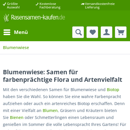
Größte
Kostenlose
Versandkostenfreie
Auswahl
Fachberatung
Lieferung
Menü
Blumenwiese
Blumenwiese: Samen für
farbenprächtige Flora und Artenvielfalt
Mit den verschiedenen Samen für Blumenwiese und
Biotop
haben Sie die Wahl. So können Sie eine wahre Farbenpracht
aufziehen oder auch ein artenreiches Biotop erschaffen. Denn
mit einer Vielfalt an
Blumen
, Gräsern und Kräutern bieten
Sie
Bienen
oder Schmetterlingen einen Lebensraum und
genießen im Sommer die volle Lebenspracht Ihres Gartens! Für