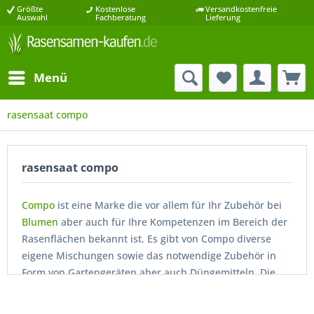
Größte
Kostenlose
Versandkostenfreie
Auswahl
Fachberatung
Lieferung
Menü
rasensaat compo
rasensaat compo
Compo
ist eine Marke die vor allem für Ihr Zubehör bei
Blumen
aber auch für Ihre Kompetenzen im Bereich der
Rasenflächen bekannt ist. Es gibt von Compo diverse
eigene Mischungen sowie das notwendige Zubehör in
Form von Gartengeräten aber auch Düngemitteln. Die
Marke versammelt also alle notwendigen Utensilien für
eine erfolgreiche Gartenarbeit unter ihrem Dach und