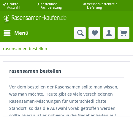
Größte
Kostenlose
Versandkostenfreie
Auswahl
Fachberatung
Lieferung
Menü
rasensamen bestellen
rasensamen bestellen
Vor dem bestellen der Rasensamen sollte man wissen,
was man möchte. Heute gibt es viele verschiedenen
Rasensamen-Mischungen für unterschiedlichste
Standort, so das die Auswahl vorab getroffen werden
sollte. Hierzu ist es notwendig die Gegebenheiten auf
der eigenen Fläche zu kennen. Ist mein Boden sehr
feucht oder sehr trocken? Liegt der Bereich in der