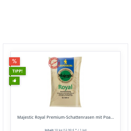
prallen Sonne oder im
Schatten
? Oder vielleicht
irgendwas dazwischen? Je genauer man sich diese
Fragen beantworten kann, desto präziser kann die
Mischung ausgesucht werden. Das Rasensamen
bestellen geht dann sehr einfach und ist bei uns sogar
obendrauf noch versandkostenfrei.
TIPP!
Majestic Royal Premium-Schattenrasen mit Poa...
Inhalt
10 kg
(12,90 € * / 1 kg)