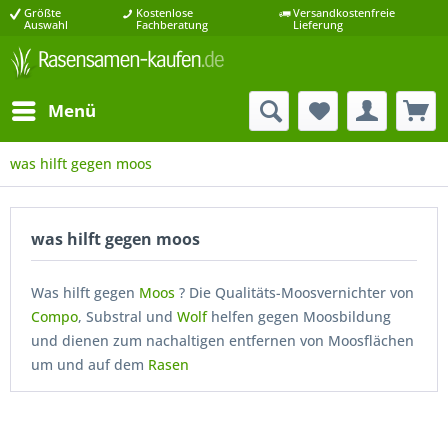
Größte
Kostenlose
Versandkostenfreie
Auswahl
Fachberatung
Lieferung
Menü
was hilft gegen moos
was hilft gegen moos
Was hilft gegen
Moos
? Die Qualitäts-Moosvernichter von
Compo
, Substral und
Wolf
helfen gegen Moosbildung
und dienen zum nachaltigen entfernen von Moosflächen
um und auf dem
Rasen