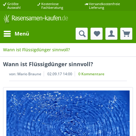
Größte
Kostenlose
Versandkostenfreie
Auswahl
Fachberatung
Lieferung
Menü
Wann ist Flüssigdünger sinnvoll?
Wann ist Flüssigdünger sinnvoll?
von:
Mario Braune
02.09.17 14:00
0 Kommentare