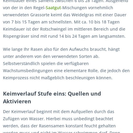
Keimdauer eines Samens zwischen 6 bis 28 Tagen. Ausgehend
von der in den Regel-
Saatgut
-Mischungen vornehmlich
verwendeten Grassorte keimt das Weidelgras mit einer Dauer
von 7 bis 15 Tagen am schnellsten. Mit ca. 10 bis 18 Tagen
Keimdauer ist der Rotschwingel im mittleren Bereich und die
Rispengräser sind mit rund 14 bis 24 Tagen am langsamsten.
Wie lange Ihr Rasen also für den Aufwuchs braucht, hängt
unter anderem von den verwendeten Sorten ab.
Selbstverständlich spielen die verfügbaren
Wachstumsbedingungen eine elementare Rolle, die jedoch den
Keimprozess nicht maßgeblich beschleunigen können.
Keimverlauf Stufe eins: Quellen und
Aktivieren
Der Keimverlauf beginnt mit dem Aufquellen durch das
Zufügen von Wasser. Hierbei muss unbedingt beachtet
werden, dass der Rasensamen konstant feucht gehalten
werden muss und nicht im Wasser schwimmen darf. Denn