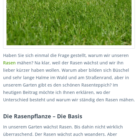
Haben Sie sich einmal die Frage gestellt, warum wir unseren
Rasen
mähen? Na klar, weil der Rasen wächst und wir ihn
lieber kürzer haben wollen. Warum aber bilden sich Büschel
und sehr lange Halme im Wald und am Straßenrand, aber in
unserem Garten gibt es den schönen Rasenteppich? Im
heutigen Beitrag möchte ich Ihnen erklären, wo der
Unterschied besteht und warum wir ständig den Rasen mähen.
Die Rasenpflanze – Die Basis
In unserem Garten wächst Rasen. Bis dahin nicht wirklich
überraschend. Der Rasen wächst auch woanders. Aber