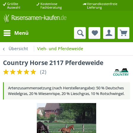
Größte
Kostenlose
Versandkostenfreie
Auswahl
Fachberatung
Lieferung
Menü
Übersicht
Vieh- und Pferdeweide
Country Horse 2117 Pferdeweide
(
2
)
Artenzusammensetzung (nach Herstellerangabe): 50 % Deutsches
Weidelgras, 20 % Wiesenrispe, 20 % Lieschgras, 10 % Rotschwingel.