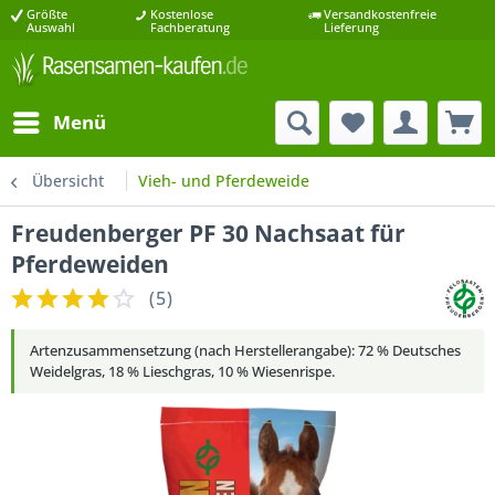
Größte
Kostenlose
Versandkostenfreie
Auswahl
Fachberatung
Lieferung
Menü
Übersicht
Vieh- und Pferdeweide
Freudenberger PF 30 Nachsaat für
Pferdeweiden
(
5
)
Artenzusammensetzung (nach Herstellerangabe): 72 % Deutsches
Weidelgras, 18 % Lieschgras, 10 % Wiesenrispe.