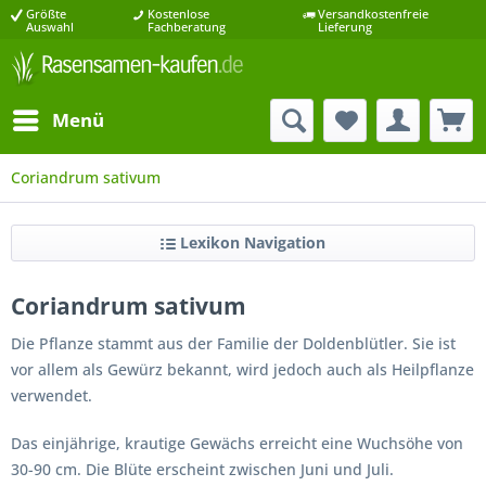
Größte
Kostenlose
Versandkostenfreie
Auswahl
Fachberatung
Lieferung
Menü
Coriandrum sativum
Lexikon Navigation
Coriandrum sativum
Die Pflanze stammt aus der Familie der Doldenblütler. Sie ist
vor allem als Gewürz bekannt, wird jedoch auch als Heilpflanze
verwendet.
Das einjährige, krautige Gewächs erreicht eine Wuchsöhe von
30-90 cm. Die Blüte erscheint zwischen Juni und Juli.