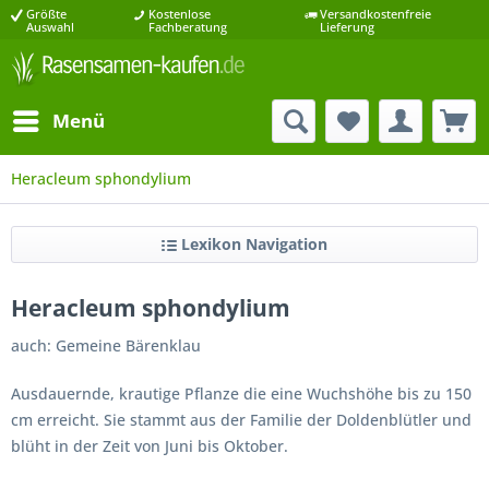
Größte
Kostenlose
Versandkostenfreie
Auswahl
Fachberatung
Lieferung
Menü
Heracleum sphondylium
Lexikon Navigation
Heracleum sphondylium
auch: Gemeine Bärenklau
Ausdauernde, krautige Pflanze die eine Wuchshöhe bis zu 150
cm erreicht. Sie stammt aus der Familie der Doldenblütler und
blüht in der Zeit von Juni bis Oktober.