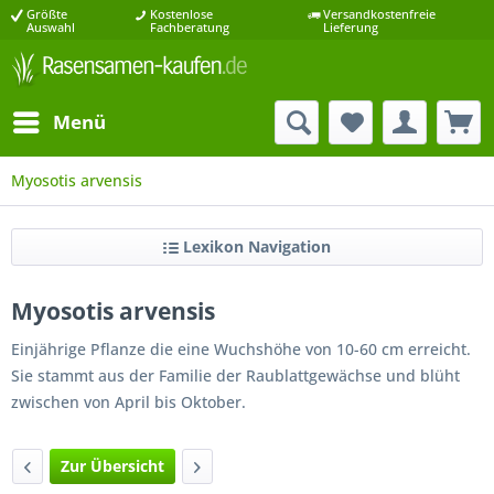
Größte
Kostenlose
Versandkostenfreie
Auswahl
Fachberatung
Lieferung
Menü
Myosotis arvensis
Lexikon Navigation
Myosotis arvensis
Einjährige Pflanze die eine Wuchshöhe von 10-60 cm erreicht.
Sie stammt aus der Familie der Raublattgewächse und blüht
zwischen von April bis Oktober.
Zur Übersicht