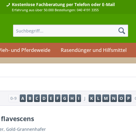
Kostenlose Fachberatung
per Telefon oder E-Mail
Erfahrung aus über 50.000 Bestellungen: 040 4191 3355
Vieh- und Pferdeweide
Rasendünger und Hilfsmittel
0-9
A
B
C
D
E
F
G
H
I
J
K
L
M
N
O
P
 flavescens
er, Gold-Grannenhafer