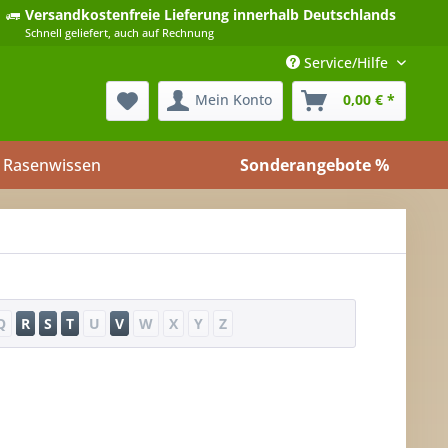
Versandkostenfreie Lieferung
innerhalb Deutschlands
Schnell geliefert, auch auf Rechnung
Service/Hilfe
Mein Konto
0,00 € *
Rasenwissen
Sonderangebote %
Q
R
S
T
U
V
W
X
Y
Z